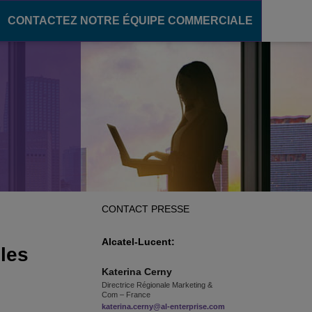
CONTACTEZ NOTRE ÉQUIPE COMMERCIALE
ère numérique
communication
pour le secteur de l'éducation
ons unifiées
des campus intelligents
OXE Purple
s campus
oud
élèves
CONTACT PRESSE
'enseignement
Alcatel-Lucent:
 les
Katerina
Cerny
Directrice Régionale Marketing &
Com – France
katerina.cerny@al-enterprise.com