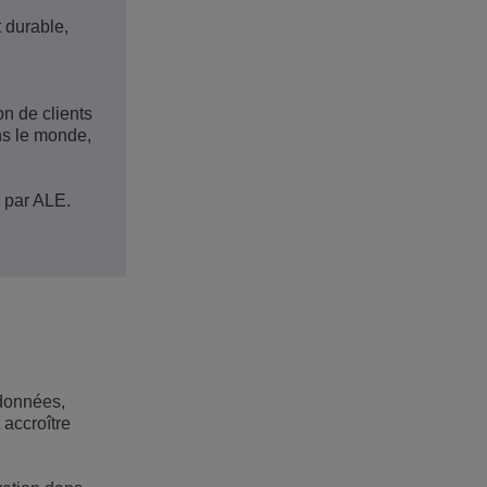
 durable,
on de clients
ns le monde,
 par ALE.
 données,
 accroître