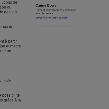
olutions de
Carine
Bowen
tion du
Contact central pour les échanges
 de gestion
avec la presse
press@al-enterprise.com
seaux de
t à partir
gne et mettre
gner un
aximale
 possibilité
es grâce à la