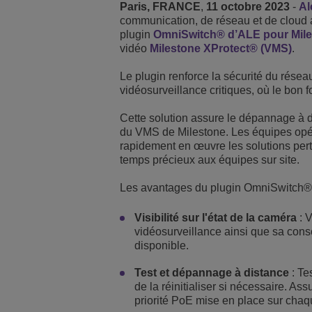
Paris, FRANCE
,
11 octobre 2023
-
Al
communication, de réseau et de cloud a
Solutions pour le sect
Gestion de réseau et 
Les bureaux d'ALE
plugin
OmniSwitch® d’ALE pour Mil
vidéo
Milestone XProtect® (VMS)
.
Petites et moyennes e
Le plugin renforce la sécurité du réseau
vidéosurveillance critiques, où le bon
Cette solution assure le dépannage à d
du VMS de Milestone. Les équipes opéra
rapidement en œuvre les solutions perti
temps précieux aux équipes sur site.
Les avantages du plugin OmniSwitch® d
Visibilité sur l'état de la caméra
: V
vidéosurveillance ainsi que sa con
disponible.
Test et dépannage à distance
: Te
de la réinitialiser si nécessaire. Ass
priorité PoE mise en place sur cha