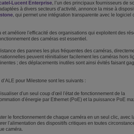
catel-Lucent Enterprise
, l’un des principaux fournisseurs de s
Voir plus
daptées à divers secteurs d’activité, annonce la mise à disposi
eur du transport
sécurité
Solutions de Services Clients
estone
, qui permet une intégration transparente avec le logiciel
Everything as a Service (XaaS)
ntreprises
 et améliore l'efficacité des organisations qui exploitent des ré
Espace de travail hybride
 fonctionnement des caméras est essentiel.
Mission-Critical Communications
istance des pannes les plus fréquentes des caméras, directemen
Dividendes numériques
tionnelles peuvent réinitialiser facilement les caméras hors li
nentes ; des déplacements inutiles sont ainsi évités faisant ga
’ALE pour Milestone sont les suivants :
isualiser d'un seul coup d'œil l'état de fonctionnement de la
sommation d'énergie par Ethernet (PoE) et la puissance PoE m
ster le fonctionnement de chaque caméra en un seul clic, avec la
urer l'alimentation des dispositifs critiques en toutes circonstanc
que caméra.