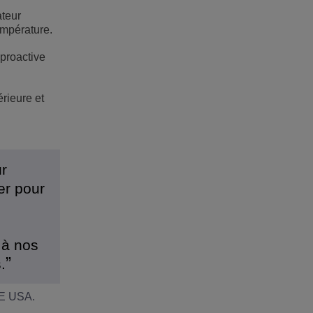
ateur
empérature.
proactive
rieure et
r
er pour
 à nos
.
LE USA.