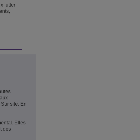
x lutter
ents,
autes
 aux
 Sur site. En
ental. Elles
t des