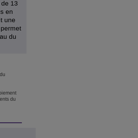
 de 13
es en
it une
a permet
eau du
 du
loiement
ients du