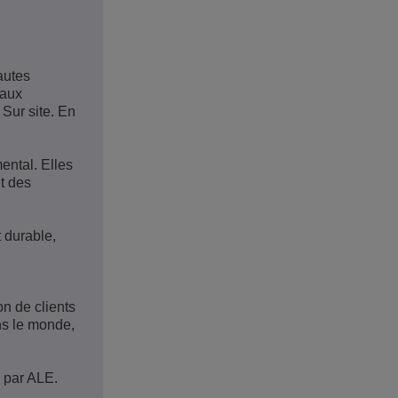
autes
 aux
 Sur site. En
ental. Elles
t des
 durable,
on de clients
ns le monde,
 par ALE.