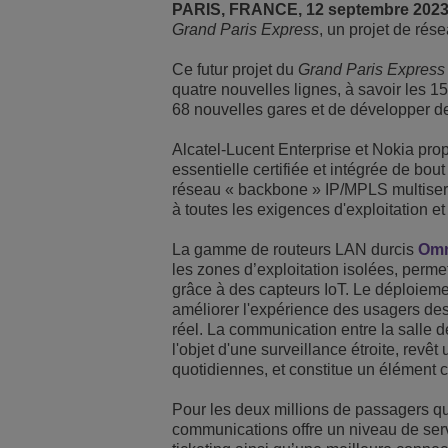
PARIS, FRANCE, 12 septembre 202
Grand Paris Express
, un projet de rés
Solutions pour le sect
Gestion de réseau et 
Les bureaux d'ALE
Ce futur projet du
Grand Paris Express
Petites et moyennes e
quatre nouvelles lignes, à savoir les 15
68 nouvelles gares et de développer de
Alcatel-Lucent Enterprise et Nokia pro
essentielle certifiée et intégrée de bou
réseau « backbone » IP/MPLS multiserv
à toutes les exigences d'exploitation 
La gamme de routeurs LAN durcis
Omn
les zones d’exploitation isolées, permett
grâce à des capteurs IoT. Le déploiement
améliorer l'expérience des usagers des
réel. La communication entre la salle de
l'objet d'une surveillance étroite, rev
quotidiennes, et constitue un élément cl
Pour les deux millions de passagers q
communications offre un niveau de servi