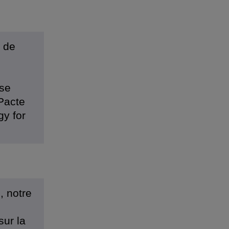
t de
ise
Pacte
gy for
, notre
sur la