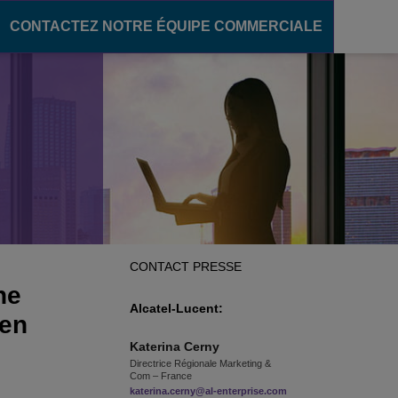
CONTACTEZ NOTRE ÉQUIPE COMMERCIALE
ère numérique
communication
pour le secteur de l'éducation
ons unifiées
des campus intelligents
OXE Purple
s campus
oud
élèves
CONTACT PRESSE
'enseignement
ne
Alcatel-Lucent:
 en
Katerina
Cerny
Directrice Régionale Marketing &
Com – France
katerina.cerny@al-enterprise.com