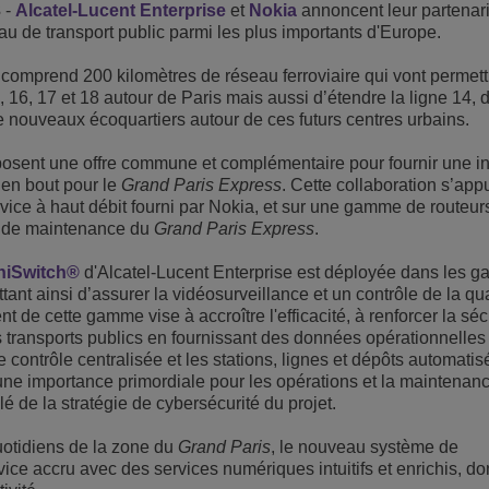
3
-
Alcatel-Lucent Enterprise
et
Nokia
annoncent leur partenari
Voir plus
eau de transport public parmi les plus importants d'Europe.
eur du transport
sécurité
Solutions de Services Clients
comprend 200 kilomètres de réseau ferroviaire qui vont permett
Everything as a Service (XaaS)
ntreprises
, 16, 17 et 18 autour de Paris mais aussi d’étendre la ligne 14, 
 nouveaux écoquartiers autour de ces futurs centres urbains.
Espace de travail hybride
Mission-Critical Communications
posent une offre commune et complémentaire pour fournir une in
t en bout pour le
Grand Paris Express
. Cette collaboration s’app
Dividendes numériques
ice à haut débit fourni par Nokia, et sur une gamme de routeur
et de maintenance du
Grand Paris Express
.
iSwitch®
d'Alcatel-Lucent Enterprise est déployée dans les ga
ant ainsi d’assurer la vidéosurveillance et un contrôle de la qual
 de cette gamme vise à accroître l'efficacité, à renforcer la sécu
 transports publics en fournissant des données opérationnelle
 contrôle centralisée et les stations, lignes et dépôts automatisé
êt une importance primordiale pour les opérations et la maintenan
é de la stratégie de cybersécurité du projet.
uotidiens de la zone du
Grand Paris
, le nouveau système de
ce accru avec des services numériques intuitifs et enrichis, don