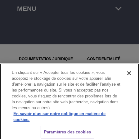
MENU
DOCUMENTATION JURIDIQUE
CONFIDENTIALITÉ
COOKIES
PLAN DU SITE
En cliquant sur « Accepter tous les cookies », vous
acceptez le stockage de cookies sur votre appareil afin
SIGNALER UN PROBLÈME
d’améliorer la navigation sur le site et de faciliter l’analyse et
les performances du site. Si vous n’acceptez pas nos
PARAMÈTRES DES COOKIES
cookies, vous risquez de rencontrer des problèmes lors de
la navigation sur notre site web (recherche, navigation dans
les menus ou autres).
© Copyright 2026 ALE International, ALE USA Inc. Tous droits réservés pour tous
pays.
En savoir plus sur notre politique en matière de
cookies.
CHAT
Paramètres des cookies