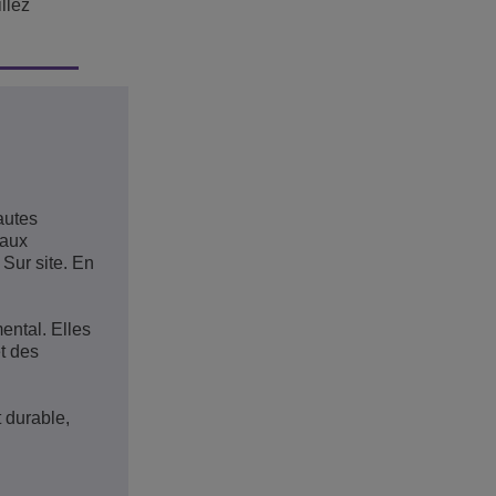
llez
autes
 aux
 Sur site. En
ental. Elles
t des
 durable,