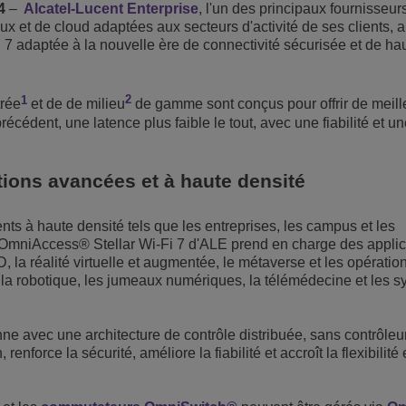
4
–
Alcatel-Lucent Enterprise
, l'un des principaux fournisseur
Voir plus
x et de cloud adaptées aux secteurs d'activité de ses clients, 
eur du transport
sécurité
Solutions de Services Clients
7 adaptée à la nouvelle ère de connectivité sécurisée et de ha
Everything as a Service (XaaS)
ntreprises
1
2
Espace de travail hybride
trée
et de de milieu
de gamme sont conçus pour offrir de meill
cédent, une latence plus faible le tout, avec une fiabilité et un
Mission-Critical Communications
Dividendes numériques
tions avancées et à haute densité
s à haute densité tels que les entreprises, les campus et les
OmniAccess® Stellar Wi-Fi 7 d'ALE prend en charge des applic
, la réalité virtuelle et augmentée, le métaverse et les opératio
 la robotique, les jumeaux numériques, la télémédecine et les 
e avec une architecture de contrôle distribuée, sans contrôleu
renforce la sécurité, améliore la fiabilité et accroît la flexibilité 
.