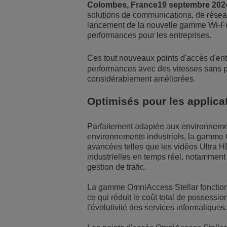
Colombes, France19 septembre 202
solutions de communications, de réseau
Solutions pour le sect
Gestion de réseau et 
Les bureaux d'ALE
lancement de la nouvelle gamme Wi-Fi 
performances pour les entreprises.
Petites et moyennes e
Ces tout nouveaux points d'accès d'en
performances avec des vitesses sans pré
considérablement améliorées.
Optimisés pour les applica
Parfaitement adaptée aux environnement
environnements industriels, la gamme 
avancées telles que les vidéos Ultra HD
industrielles en temps réel, notamment
gestion de trafic.
La gamme OmniAccess Stellar fonctionn
ce qui réduit le coût total de possession, 
l'évolutivité des services informatiques