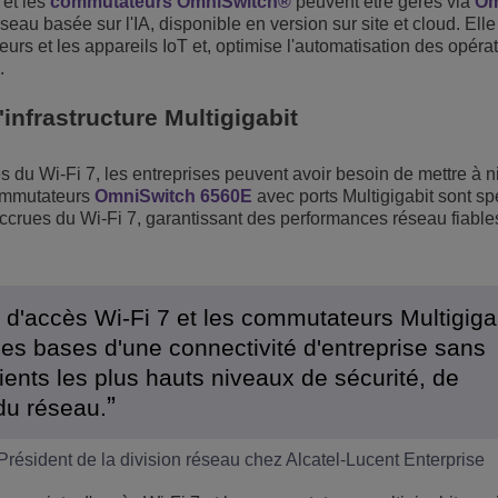
 et les
commutateurs OmniSwitch®
peuvent être gérés via
Om
eau basée sur l'IA, disponible en version sur site et cloud. Elle 
teurs et les appareils IoT et, optimise l'automatisation des opéra
.
'infrastructure Multigigabit
és du Wi-Fi 7, les entreprises peuvent avoir besoin de mettre à n
commutateurs
OmniSwitch 6560E
avec ports Multigigabit sont s
crues du Wi-Fi 7, garantissant des performances réseau fiable
d'accès Wi-Fi 7 et les commutateurs Multigiga
es bases d'une connectivité d'entreprise sans
ients les plus hauts niveaux de sécurité, de
 du réseau.
ésident de la division réseau chez Alcatel-Lucent Enterprise