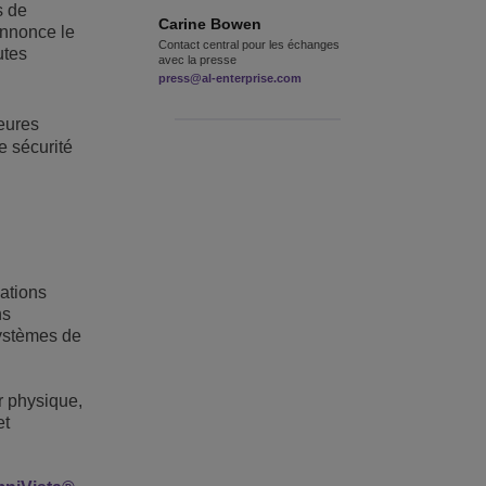
s de
Carine
Bowen
annonce le
Contact central pour les échanges
utes
avec la presse
press@al-enterprise.com
eures
e sécurité
ations
ns
systèmes de
r physique,
et