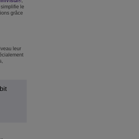
niVista®
,
simplifie le
tions grâce
iveau leur
pécialement
s,
bit