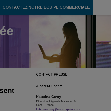
CONTACTEZ NOTRE ÉQUIPE COMMERCIALE
vée
ère numérique
communication
pour le secteur de l'éducation
ons unifiées
des campus intelligents
OXE Purple
s campus
oud
élèves
CONTACT PRESSE
'enseignement
Alcatel-Lucent:
sent
Katerina
Cerny
Directrice Régionale Marketing &
Com – France
katerina.cerny@al-enterprise.com