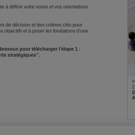
 à définir votre vision et vos orientations
Voir plus
eur du transport
sécurité
Solutions de Services Clients
Everything as a Service (XaaS)
s de décision et des critères clés pour
ntreprises
s objectifs et à poser les fondations d'une
Espace de travail hybride
Mission-Critical Communications
dessous pour télécharger l’étape 1 :
nts stratégiques”.
Dividendes numériques