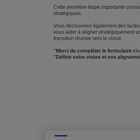
Cette première étape importante consiste
Solutions pour le sect
Gestion de réseau et 
Les bureaux d'ALE
stratégiques.
Vous découvrirez également des facteur
Petites et moyennes e
vous aider à aligner stratégiquement vo
transition réussie vers le cloud.
“Merci de compléter le formulaire ci-
“Définir votre vision et vos aligneme