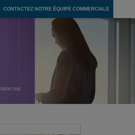
CONTACTEZ NOTRE ÉQUIPE COMMERCIALE
ère numérique
communication
pour le secteur de l'éducation
ons unifiées
des campus intelligents
OXE Purple
s campus
oud
élèves
vision sur
'enseignement