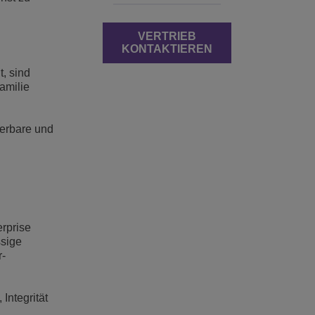
VERTRIEB
KONTAKTIEREN
, sind
amilie
ierbare und
erprise
ssige
r-
Integrität