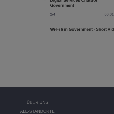
Digital Services ChatBot
Government
2/4
00:01
Wi-Fi 6 in Government - Short Vi
3/4
00:01
Remote Visual Assistance
4/4
00:01
ÜBER UNS
​​ALE-STANDORTE