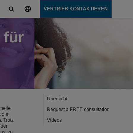
VERTRIEB KONTAKTIEREN
 für
s
lattformen
utions
mart Campus
unication Server
r den Campus
oud
ende
tsangebot
Übersicht
nelle
Request a FREE consultation
 die
n
. Trotz
Videos
nder
nst zu