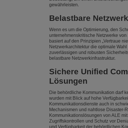
gewährleisten.
Transportation Soluti
Netzwerkmanagement 
ALE-Standorte
Belastbare Netzwerk
Kleine und mittelstä
Wenn es um die Optimierung, den Schut
unternehmenskritische Netzwerke von 
basiert auf den Prinzipien „Vertraue nie
Netzwerkarchitektur die optimale Wahl 
zuverlässigen und robusten Sicherhei
belastbare Netzwerkinfrastruktur.
Sichere Unified Com
Lösungen
Die behördliche Kommunikation darf ke
wurden mit Blick auf hohe Verfügbarkei
Kommunikationsdienste auch in schwie
Mechanismen und nahtlose Disaster-R
Kommunikationslösungen von ALE mit er
Zugriffskontrollen und Schutz vor Denial
und Verfügbarkeit der behördlichen K