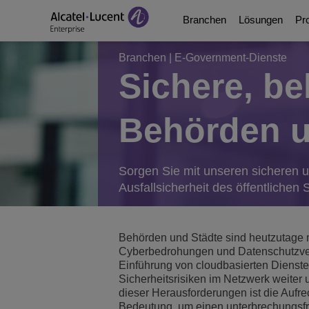
Branchen
Lösungen
Pr
Branchen
|
E-Government-Dienste
Sichere, be
Education Solutions
Digital Age Communic
Kommunikationsplatt
Partner
Ueber uns
Behörden u
Lösungen für die Ene
Digital Age Networkin
Contact Center and A
Business Partners
Videothek
E-Government-Dienst
Geschäftskontinuität
Ecosystems Integrati
Berater-Programm
Analyst & Market Rep
Sorgen Sie mit unseren sicheren u
Ausfallsicherheit des öffentlichen 
Lösungen für das Ge
Services
Telefone, Softphones
Developer and Soluti
Blog
Lösungen für das Hot
Kommunikationsmanag
Kundenreferenzen
Behörden und Städte sind heutzutage mi
Cyberbedrohungen und Datenschutzverl
Manufacturing Soluti
Switches
Veranstaltungen und
Einführung von cloudbasierten Diensten
Sicherheitsrisiken im Netzwerk weiter
dieser Herausforderungen ist die Aufre
Smart Buildings
Wireless LAN
Aktuelles
Bedeutung, um einen unterbrechungsfre