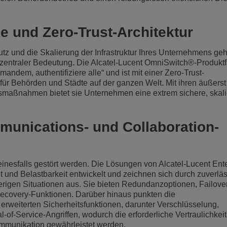
Weiterlesen
ons
und Sicherheit
Kundendienstanwendungen
e und Zero-Trust-Architektur
Everything as a Service (XaaS)
ndische Unternehmen
z und die Skalierung der Infrastruktur Ihres Unternehmens geht
Hybrides Arbeiten
zentraler Bedeutung. Die Alcatel-Lucent OmniSwitch®-Produktf
mandem, authentifiziere alle“ und ist mit einer Zero-Trust-
Mission-Critical Communications
für Behörden und Städte auf der ganzen Welt. Mit ihren äußerst
tsmaßnahmen bietet sie Unternehmen eine extrem sichere, skal
Digitale Dividenden
munications- und Collaboration-
inesfalls gestört werden. Die Lösungen von Alcatel-Lucent Ent
t und Belastbarkeit entwickelt und zeichnen sich durch zuverlä
rigen Situationen aus. Sie bieten Redundanzoptionen, Failove
ecovery-Funktionen. Darüber hinaus punkten die
weiterten Sicherheitsfunktionen, darunter Verschlüsselung,
-of-Service-Angriffen, wodurch die erforderliche Vertraulichkeit, 
ommunikation gewährleistet werden.