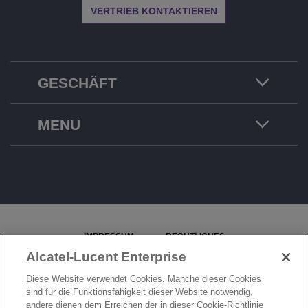
VERTRIEB KONTAKTIEREN
GESCHÄFT
MENU
IMPRESSUM
RECHTLICHES
Alcatel-Lucent Enterprise
DATENSCHUTZERKLÄRUNG
COOKIE-RICHTLINIE
Diese Website verwendet Cookies. Manche dieser Cookies
SITEMAP
PROBLEM MELDEN
sind für die Funktionsfähigkeit dieser Website notwendig,
andere dienen dem Erreichen der in dieser Cookie-Richtlinie