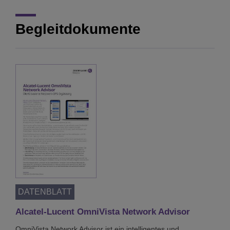
Begleitdokumente
DATENBLATT
Alcatel-Lucent OmniVista Network Advisor
OmniVista Network Advisor ist ein intelligentes und