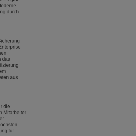
 Moderne
ung durch
Sicherung
Enterprise
hen,
h das
fizierung
nem
aten aus
r die
n Mitarbeiter
er
höchsten
ung für