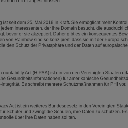
 ist noch nicht abgeschlossen.
st seit dem 25. Mai 2018 in Kraft. Sie ermöglicht mehr Kontroll
edem Interessenten, der Ihre Domain besucht, die ausdrücklic
gt, bevor er sie akzeptiert. Daher gibt es ein konsequentes Bew
ngen von Rainbow sind so konzipiert, dass sie mit der Europäisc
die den Schutz der Privatsphäre und der Daten auf europäisch
ccountability Act (HIPAA) ist ein von den Vereinigten Staaten e
che Gesundheitsinformationen) für amerikanische Gesundheitsdi
-integrität. Es schreibt mehrere Schutzmaßnahmen für PHI vor.
acy Act ist ein weiteres Bundesgesetz in den Vereinigten Staa
ür Schüler und zwingt die Schulen, ihre Daten zu schützen. Es
ntrolle über ihre Daten haben sollten.