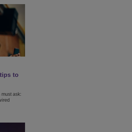
tips to
s must ask:
wired