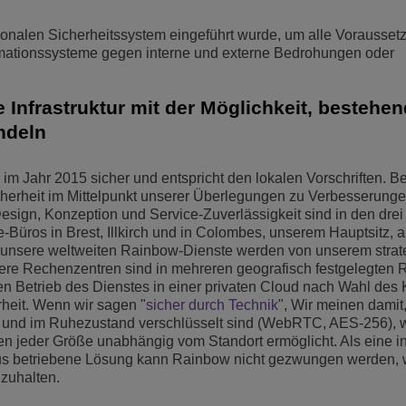
tionalen Sicherheitssystem eingeführt wurde, um alle Vorausset
mationssysteme gegen interne und externe Bedrohungen oder
 Infrastruktur mit der Möglichkeit, bestehe
ndeln
im Jahr 2015 sicher und entspricht den lokalen Vorschriften. Be
cherheit im Mittelpunkt unserer Überlegungen zu Verbesserung
sign, Konzeption und Service-Zuverlässigkeit sind in den drei
e-Büros in Brest, Illkirch und in Colombes, unserem Hauptsitz, a
 unsere weltweiten Rainbow-Dienste werden von unserem strat
re Rechenzentren sind in mehreren geografisch festgelegten
en Betrieb des Dienstes in einer privaten Cloud nach Wahl de
rheit. Wenn wir sagen "
sicher durch Technik
", Wir meinen damit
 und im Ruhezustand verschlüsselt sind (WebRTC, AES-256), 
n jeder Größe unabhängig vom Standort ermöglicht. Als eine i
 aus betriebene Lösung kann Rainbow nicht gezwungen werden,
zuhalten.