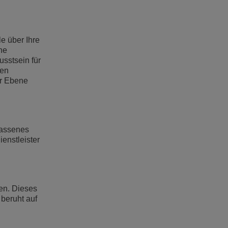
e über Ihre
he
usstsein für
hen
er Ebene
rlassenes
enstleister
ten. Dieses
 beruht auf