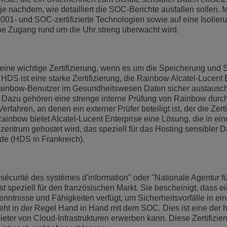
nachdem, wie detailliert die SOC-Berichte ausfallen sollen.
001- und SOC-zertifizierte Technologien sowie auf eine Isolier
he Zugang rund um die Uhr streng überwacht wird.
 eine wichtige Zertifizierung, wenn es um die Speicherung und 
DS ist eine starke Zertifizierung, die Rainbow Alcatel-Lucent 
Rainbow-Benutzer im Gesundheitswesen Daten sicher austausc
Dazu gehören eine strenge interne Prüfung von Rainbow durc
rfahren, an denen ein externer Prüfer beteiligt ist, der die Zerti
t Rainbow bietet Alcatel-Lucent Enterprise eine Lösung, die in ei
ntrum gehostet wird, das speziell für das Hosting sensibler D
e (HDS in Frankreich).
curité des systèmes d'information" oder "Nationale Agentur fü
t speziell für den französischen Markt. Sie bescheinigt, dass ei
ntnisse und Fähigkeiten verfügt, um Sicherheitsvorfälle in ein
ht in der Regel Hand in Hand mit dem SOC. Dies ist eine der 
bieter von Cloud-Infrastrukturen erwerben kann. Diese Zertifizier