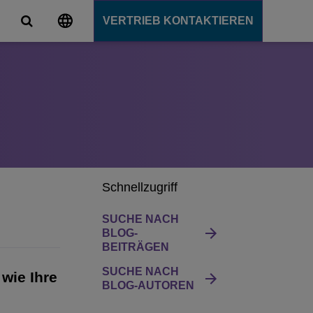
VERTRIEB KONTAKTIEREN
s
lattformen
utions
mart Campus
unication Server
r den Campus
oud
ende
Schnellzugriff
tsangebot
SUCHE NACH
BLOG-
BEITRÄGEN
SUCHE NACH
 wie Ihre
n
BLOG-AUTOREN