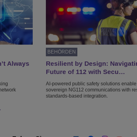
BEHÖRDEN
n’t Always
Resilient by Design: Navigati
Future of 112 with Secu…
king
AI-powered public safety solutions enable
network
sovereign NG112 communications with resi
standards-based integration.