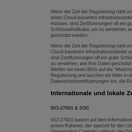
Transportation Soluti
Netzwerkmanagement 
ALE-Standorte
Wenn die Zeit der Regulierung naht und
einen Cloud-basierten Infrastrukturanb
müssen, sind Zertifizierungen oft ein gu
Kleine und mittelstä
Schlüsselindikator, um zu verstehen, w
geschützt warden.
Wenn die Zeit der Regulierung naht un
Cloud-basierten Infrastrukturanbieter
sind Zertifizierungen oft ein guter Schl
zu verstehen, wie Ihre Daten geschützt
Werfen wir einen Blick auf die "Must-
Regulierung und tauchen wir tiefer in d
Datenschutzzertifizierungen ein, die R
Internationale und lokale 
ISO-27001 & SOC
ISO-27001 basiert auf dem Information
einem Rahmen, der speziell für den U
Organisation Controls) umfasst alle Di