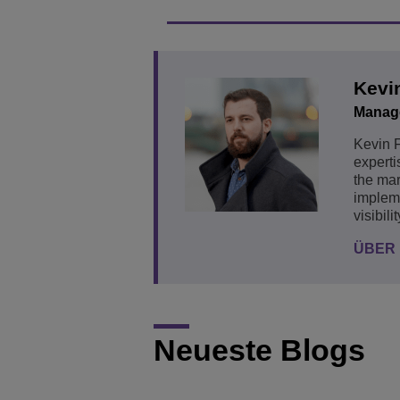
Kevi
Manage
Kevin F
experti
the mar
impleme
visibil
ÜBER
Neueste Blogs