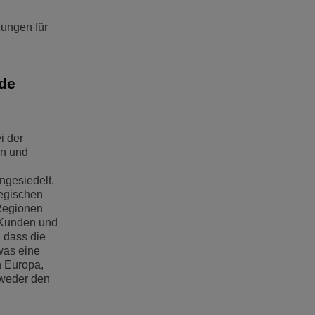
zungen für
nde
i der
en und
ngesiedelt.
egischen
 Regionen
s Kunden und
, dass die
was eine
n Europa,
 weder den