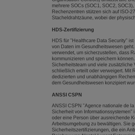
mehrere SOCs (SOC1, SOC2, SOC3), je 
Rechenzentren stützen sich auf ISO-27
Stacheldrahtzäune, wobei der physisc
HDS-Zertifizierung
HDS für "Healthcare Data Security" ist
von Daten im Gesundheitswesen geht. H
verwendet, um sicherzustellen, dass 
kommunizieren und speichern können. 
Sicherheitsteam und viele zusätzliche Ve
schließlich erteilt oder verweigert. Mi
dedizierten und unabhängigen Rechenze
dem Gesundheitswesen konzipiert wurd
ANSSI CSPN
ANSSI CSPN "Agence nationale de la sé
Sicherheit von Informationssystemen" is
oder eine Person über ausreichende Ken
Arbeitsumgebung zu bewältigen. Sie ge
Sicherheitszertifizierungen, die ein An