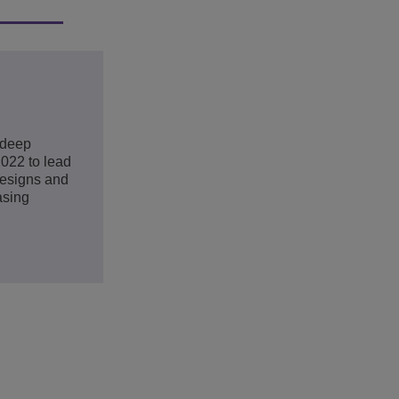
 deep
2022 to lead
 designs and
asing