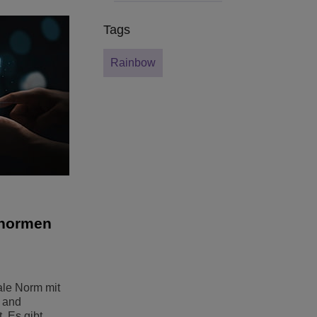
Tags
Rainbow
ienormen
ale Norm mit
 and
. Es gibt