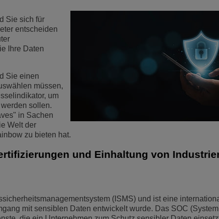
Weiterlesen
ons
und Sicherheit
Kundendienstanwendungen
 Sie sich für
ieter entscheiden
Everything as a Service (XaaS)
ter
ndische Unternehmen
ie Ihre Daten
Hybrides Arbeiten
Mission-Critical Communications
d Sie einen
 auswählen müssen,
Digitale Dividenden
üsselindikator, um
 werden sollen.
haves" in Sachen
ie Welt der
ainbow zu bieten hat.
Zertifizierungen und Einhaltung von Industr
ssicherheitsmanagementsystem (ISMS) und ist eine internation
mgang mit sensiblen Daten entwickelt wurde. Das SOC (System
enste, die ein Unternehmen zum Schutz sensibler Daten einsetzt