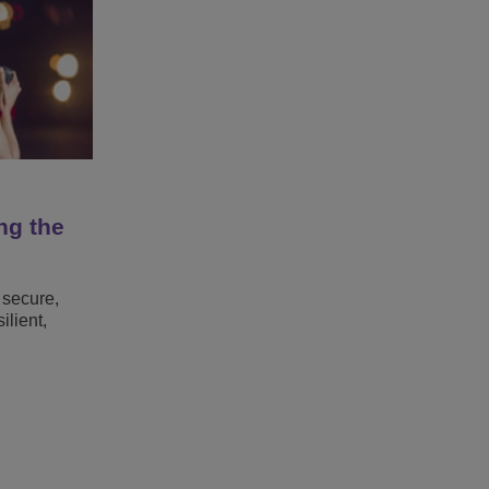
ng the
 secure,
lient,