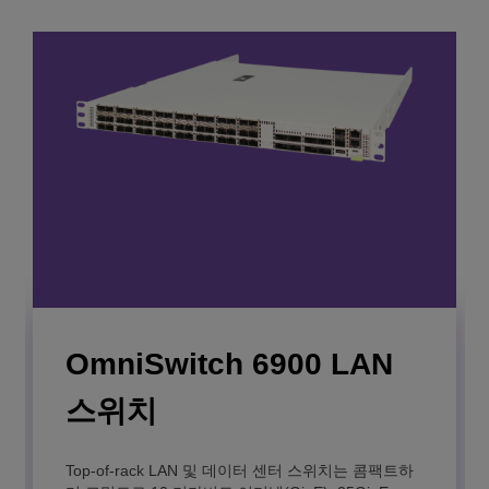
OmniSwitch 6900 LAN
OmniVista Cirrus
OmniVista 2500
스위치
Network Management
Manage and monitor your entire network
infrastructure from a Native Cloud-based advanced
System
management system.
Top-of-rack LAN 및 데이터 센터 스위치는 콤팩트하