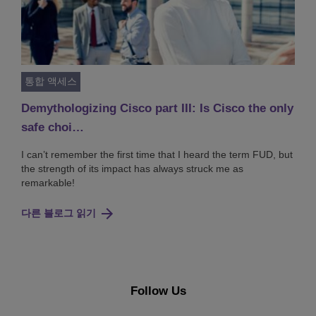
통합 액세스
Demythologizing Cisco part III: Is Cisco the only
safe choi…
I can’t remember the first time that I heard the term FUD, but
the strength of its impact has always struck me as
remarkable!
다른 블로그 읽기
Follow Us