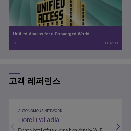
Play
Video
Unified Access for a Converged World
1/1
00:02:00
고객 레퍼런스
AUTONOMOUS NETWORK
Hotel Palladia
French hotel offers guests high-density Wi-Fi