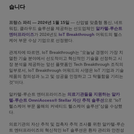
습니다
프랑스 파리 — 2024년 1월 15일
— 산업별 맞춤형 통신, 네트
워킹, 클라우드 솔루션을 제공하는 선도업체인
알카텔-루슨트
엔터프라이즈
가 2024년도
IoT Breakthrough
어워드의 헬스
케어 부문 수상 기업으로 선정됐다.
관계자에 따르면, IoT Breakthrough는 “오늘날 경쟁이 가장 치
열한 기술 분야에서 선도적이고 혁신적인 기술을 선정하고 시
장 분석을 제공하는 앞선 플랫폼인 Tech Breakthrough 조직의
일부로서, IoT Breakthrough 어워드의 사명은 IoT 기업과 기술
제품의 창의성과 노고 및 성공을 인정하고 그 탁월함을 기리는
것”이다.
알카텔-루슨트 엔터프라이즈는
의료기관들을 지원하는 알카
텔-루슨트 OmniAccess® Stellar 자산 추적 솔루션
으로 “IoT
헬스케어 부문 올해의 커넥티드 헬스케어 솔루션”상을 수상했
다.
의료기관의 자산 추적 및 접촉자 추적 조사를 위한 알카텔-루슨
트 엔터프라이즈의 혁신적인 IoT 솔루션은 환자 관리와 안전성